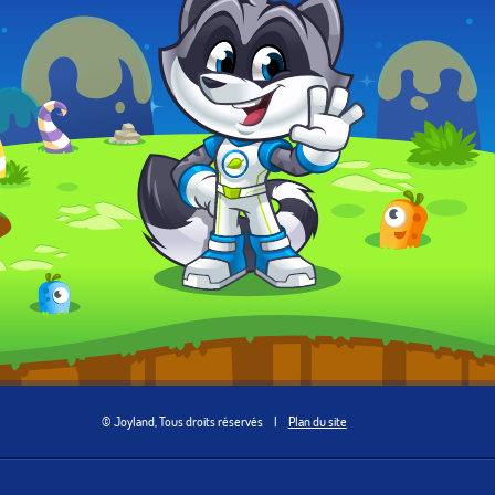
© Joyland, Tous droits réservés
|
Plan du site