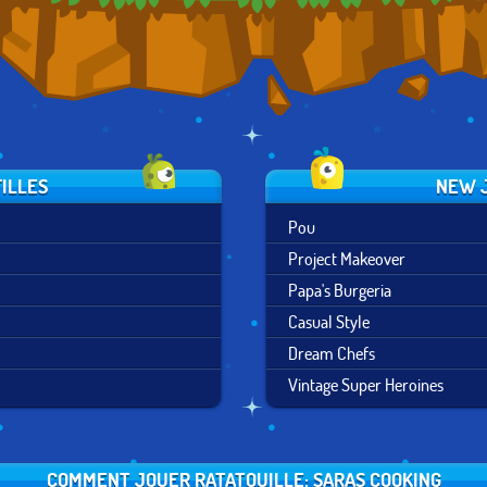
FILLES
NEW J
Pou
Project Makeover
Papa's Burgeria
Casual Style
Dream Chefs
Vintage Super Heroines
COMMENT JOUER RATATOUILLE: SARAS COOKING