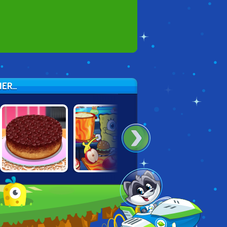
R...
CHERRY CAKE:
NICK COOKING
MINIONS REAL
SARAS COOKING
CONTEST
COOKING