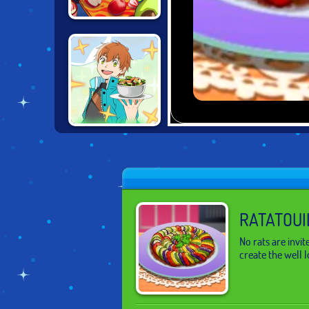
NICK COOKING
CONTEST
CHEF HERO
RATATOUI
No rats are invi
create the well l