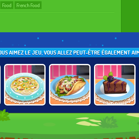
Food
French Food
VOUS AIMEZ LE JEU, VOUS ALLEZ PEUT-ÊTRE ÉGALEMENT AIME
CHICKEN
GYRO: SARAS
CHOCOLATE
FETTUCCINE:
COOKING
BLACKBERRY
SARAS COOKING
CHEESECAKE:
SARAS COOKING
CLASS