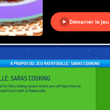
A PROPOS DU JEU RATATOUILLE: SARAS COOKING
LLE: SARAS COOKING
ted for this cooking session where you will learn how to
oved french dish of Ratatouille.