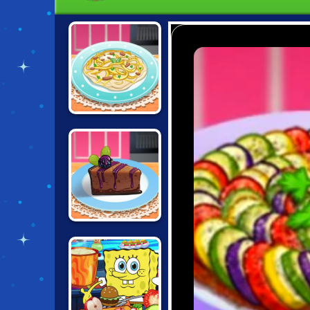
CHICKEN
FETTUCCINE:
SARAS COOKING
CHOCOLATE
BLACKBERRY
CHEESECAKE:
SARAS COOKING
CLASS